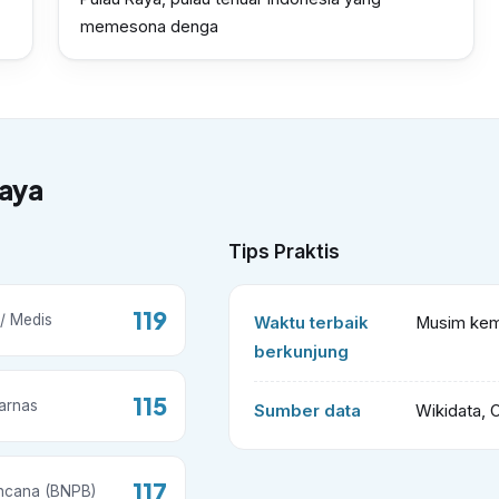
memesona denga
Raya
Tips Praktis
119
/ Medis
Waktu terbaik
Musim kema
berkunjung
115
arnas
Sumber data
Wikidata, 
117
ncana (BNPB)